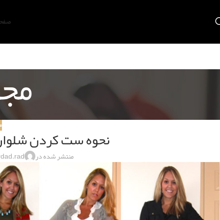
صفح
مجل
م
نحوه ست کردن شلوار 
منتشر شده در
dad.rad