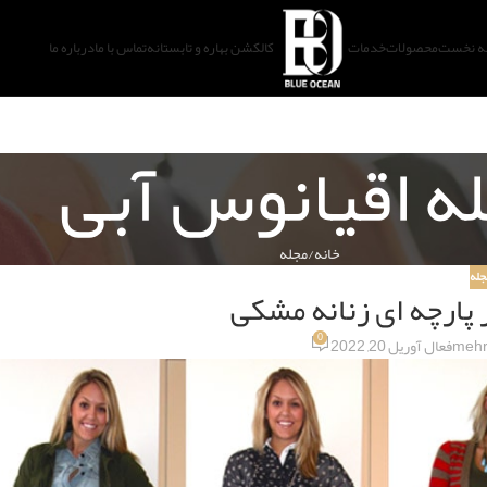
ه نخست
محصولات
خدمات
کالکشن بهاره و تابستانه
تماس با ما
درباره ما
ه اقیانوس آبی
خانه
مجله
جله
پارچه ای زنانه مشکی
0
mehr
فعال آوریل 20, 2022