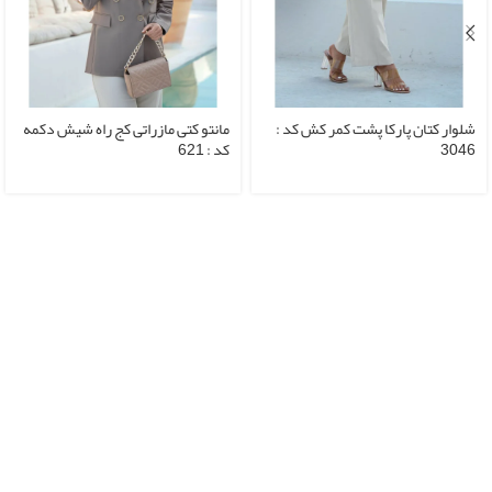
شلوار کتان پارکا پشت کمر کش کد :
مانتو کتی مازراتی کج راه شیش دکمه
3046
کد : 621